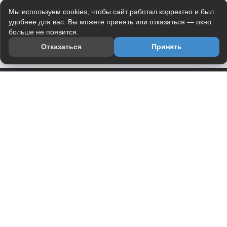
Мы используем cookies, чтобы сайт работал корректно и был
удобнее для вас. Вы можете принять или отказаться — окно
больше не появится.
Отказаться
Принять
Приложение
Telegram-канал
О проекте
Весь юмор интернета в одном месте — в приложении
DVPrikol.
Открыть приложение
Проект работает на инфраструктуре Timeweb Cloud