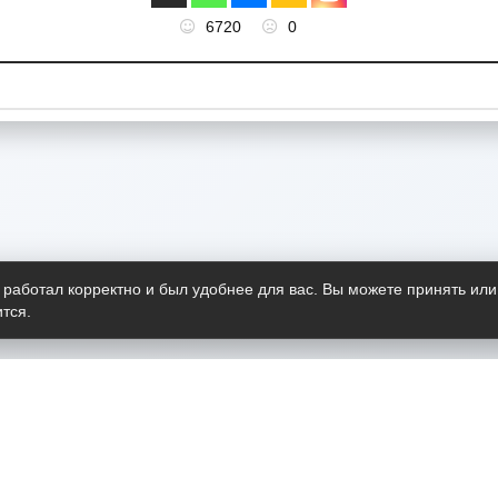
6720
0
 работал корректно и был удобнее для вас. Вы можете принять или
тся.
Telegram-канал
О пр
Весь 
прило
Открыт
Проект