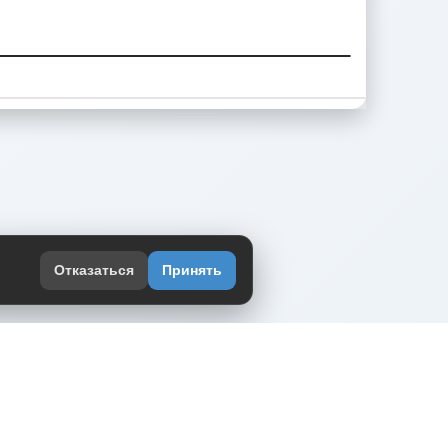
Отказаться
Принять
оекте
юмор интернета в одном месте — в
жении DVPrikol.
ь приложение
 работает на инфраструктуре Timeweb Cloud