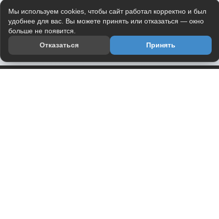
Мы используем cookies, чтобы сайт работал корректно и был
удобнее для вас. Вы можете принять или отказаться — окно
больше не появится.
Отказаться
Принять
Приложение
Telegram-канал
О проекте
Весь юмор интернета в одном месте — в приложении
DVPrikol.
Открыть приложение
Проект работает на инфраструктуре Timeweb Cloud