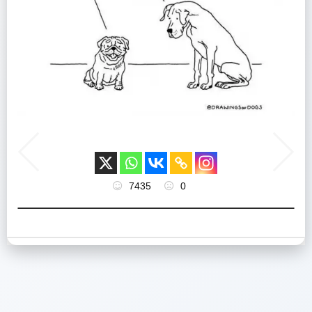
7435
0