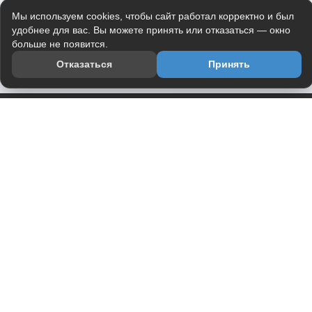
Мы используем cookies, чтобы сайт работал корректно и был
удобнее для вас. Вы можете принять или отказаться — окно
больше не появится.
Отказаться
Принять
Приложение
Telegram-канал
О проекте
Весь юмор интернета в одном месте — в приложении
DVPrikol.
Открыть приложение
Проект работает на инфраструктуре Timeweb Cloud