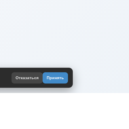
Отказаться
Принять
оекте
юмор интернета в одном месте — в
жении DVPrikol.
ь приложение
 работает на инфраструктуре Timeweb Cloud