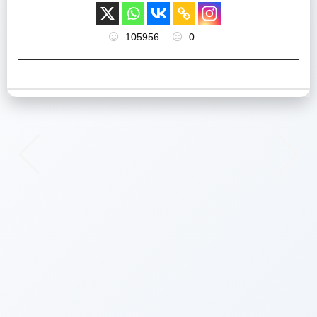
105956
0