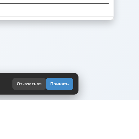
Отказаться
Принять
оекте
юмор интернета в одном месте — в
жении DVPrikol.
ь приложение
 работает на инфраструктуре Timeweb Cloud