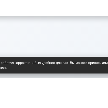
 работал корректно и был удобнее для вас. Вы можете принять или
тся.
Telegram-канал
О пр
Весь 
прило
Открыт
Проект