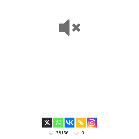
78156
0