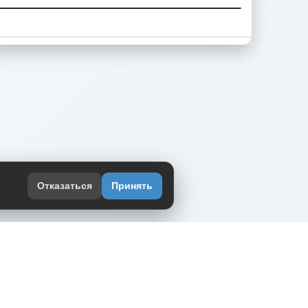
Отказаться
Принять
оекте
юмор интернета в одном месте — в
жении DVPrikol.
ь приложение
 работает на инфраструктуре Timeweb Cloud