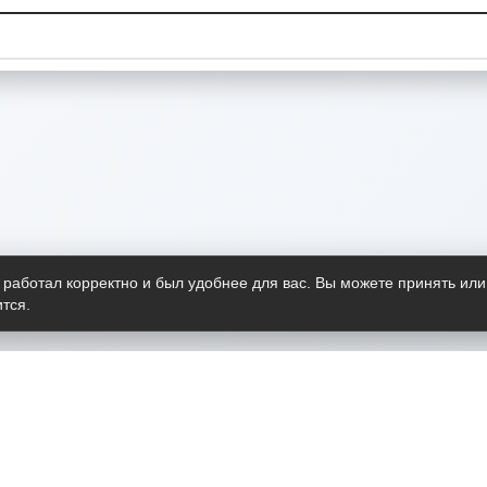
 работал корректно и был удобнее для вас. Вы можете принять или
тся.
Telegram-канал
О пр
Весь 
прило
Открыт
Проект