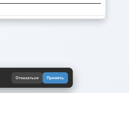
Отказаться
Принять
оекте
юмор интернета в одном месте — в
жении DVPrikol.
ь приложение
 работает на инфраструктуре Timeweb Cloud