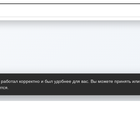
 работал корректно и был удобнее для вас. Вы можете принять или
тся.
Telegram-канал
О пр
Весь 
прило
Открыт
Проект