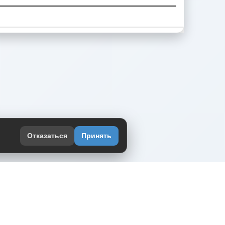
Отказаться
Принять
оекте
юмор интернета в одном месте — в
жении DVPrikol.
ь приложение
 работает на инфраструктуре Timeweb Cloud