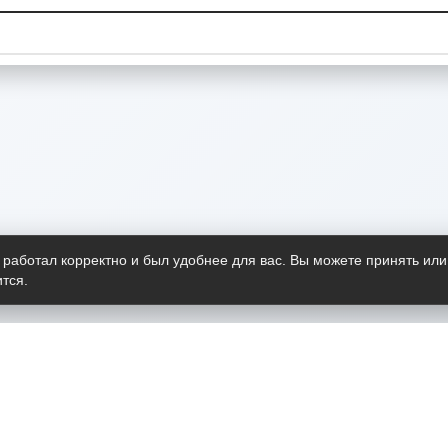
 работал корректно и был удобнее для вас. Вы можете принять или
тся.
Telegram-канал
О пр
Весь 
прило
Открыт
Проект