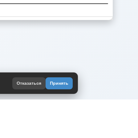
Отказаться
Принять
оекте
юмор интернета в одном месте — в
жении DVPrikol.
ь приложение
 работает на инфраструктуре Timeweb Cloud