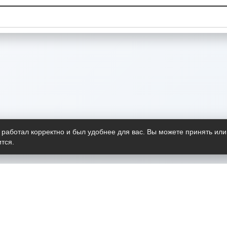
 работал корректно и был удобнее для вас. Вы можете принять или
тся.
Telegram-канал
О пр
Весь 
прило
Открыт
Проект