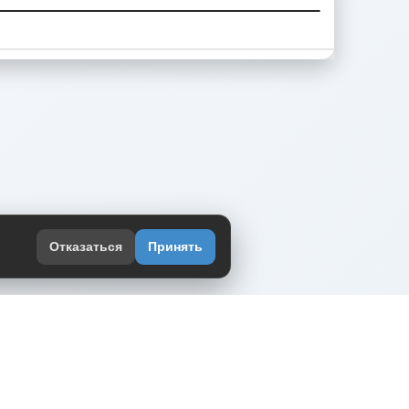
Отказаться
Принять
оекте
юмор интернета в одном месте — в
жении DVPrikol.
ь приложение
 работает на инфраструктуре Timeweb Cloud