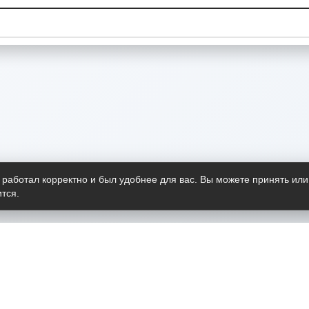
 работал корректно и был удобнее для вас. Вы можете принять или
тся.
Telegram-канал
О пр
Весь 
прило
Открыт
Проект