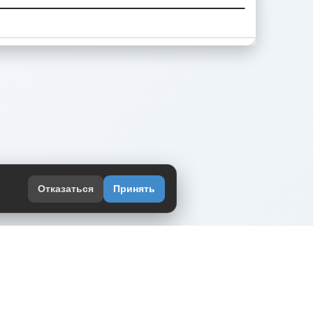
Отказаться
Принять
оекте
юмор интернета в одном месте — в
жении DVPrikol.
ь приложение
 работает на инфраструктуре Timeweb Cloud