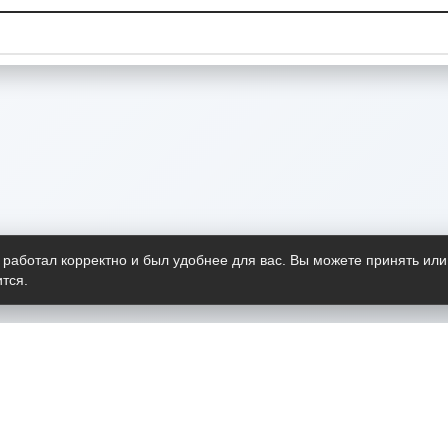
 работал корректно и был удобнее для вас. Вы можете принять или
тся.
Telegram-канал
О пр
Весь 
прило
Открыт
Проект