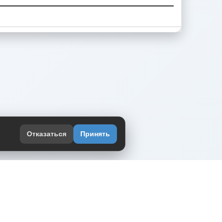
Отказаться
Принять
оекте
юмор интернета в одном месте — в
жении DVPrikol.
ь приложение
 работает на инфраструктуре Timeweb Cloud