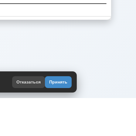
Отказаться
Принять
оекте
юмор интернета в одном месте — в
жении DVPrikol.
ь приложение
 работает на инфраструктуре Timeweb Cloud