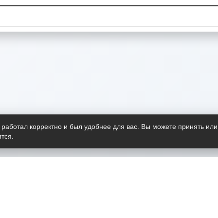
 работал корректно и был удобнее для вас. Вы можете принять или
тся.
Telegram-канал
О пр
Весь 
прило
Открыт
Проект