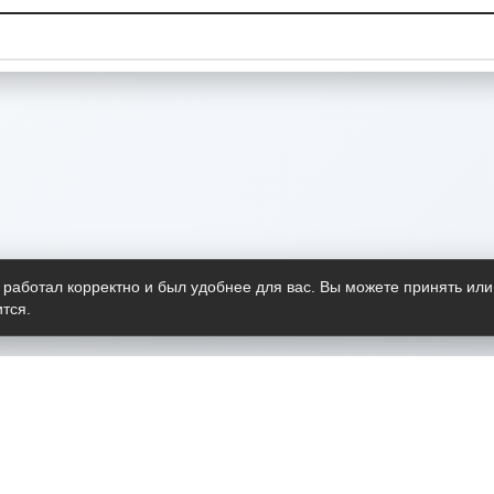
 работал корректно и был удобнее для вас. Вы можете принять или
тся.
Telegram-канал
О пр
Весь 
прило
Открыт
Проект