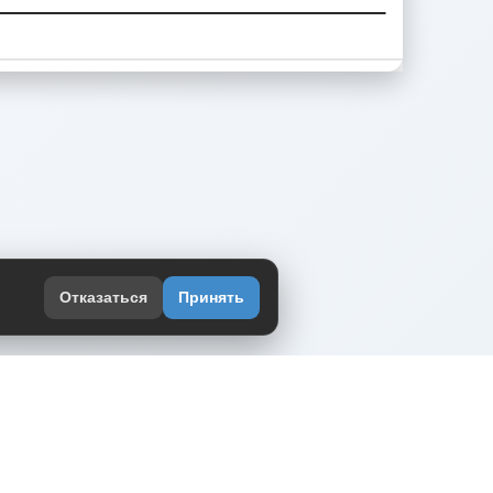
Отказаться
Принять
оекте
юмор интернета в одном месте — в
жении DVPrikol.
ь приложение
 работает на инфраструктуре Timeweb Cloud