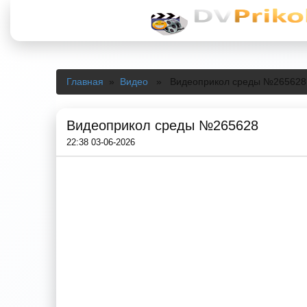
Главная
»
Видео
» Видеоприкол среды №265628
Видеоприкол среды №265628
22:38 03-06-2026