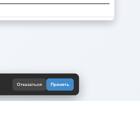
Отказаться
Принять
оекте
юмор интернета в одном месте — в
жении DVPrikol.
ь приложение
 работает на инфраструктуре Timeweb Cloud