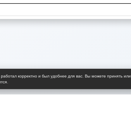
 работал корректно и был удобнее для вас. Вы можете принять или
тся.
Telegram-канал
О пр
Весь 
прило
Открыт
Проект