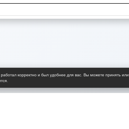
 работал корректно и был удобнее для вас. Вы можете принять или
тся.
Telegram-канал
О пр
Весь 
прило
Открыт
Проект