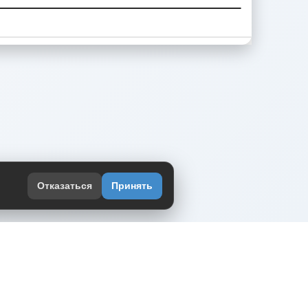
Отказаться
Принять
оекте
юмор интернета в одном месте — в
жении DVPrikol.
ь приложение
 работает на инфраструктуре Timeweb Cloud