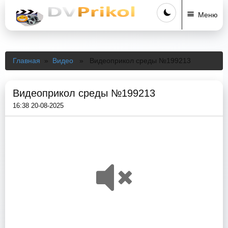
Меню
Главная
»
Видео
» Видеоприкол среды №199213
Видеоприкол среды №199213
16:38 20-08-2025