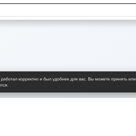
 работал корректно и был удобнее для вас. Вы можете принять или
тся.
Telegram-канал
О пр
Весь 
прило
Открыт
Проект