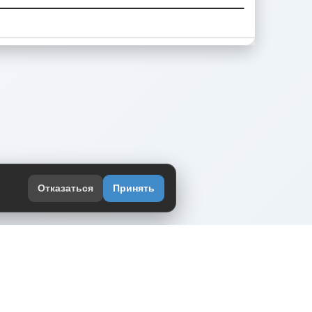
Отказаться
Принять
оекте
юмор интернета в одном месте — в
жении DVPrikol.
ь приложение
 работает на инфраструктуре Timeweb Cloud