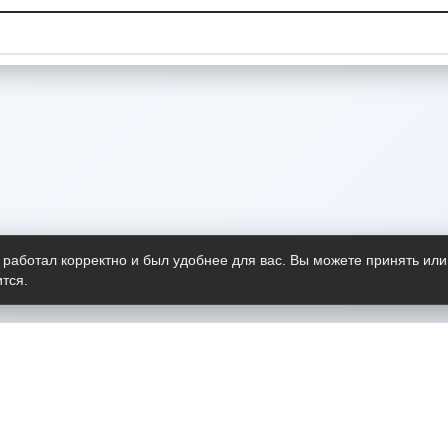
 работал корректно и был удобнее для вас. Вы можете принять или
тся.
Telegram-канал
О пр
Весь 
прило
Открыт
Проект