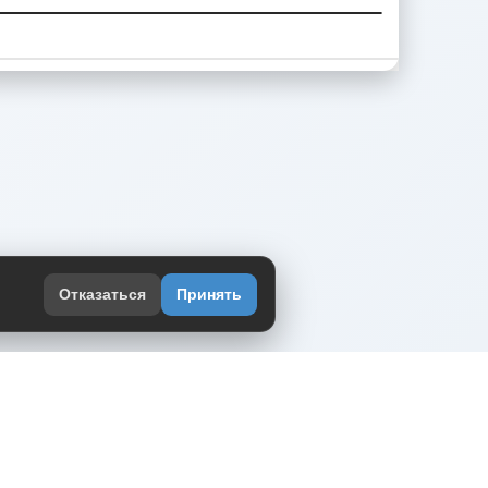
Отказаться
Принять
оекте
юмор интернета в одном месте — в
жении DVPrikol.
ь приложение
 работает на инфраструктуре Timeweb Cloud