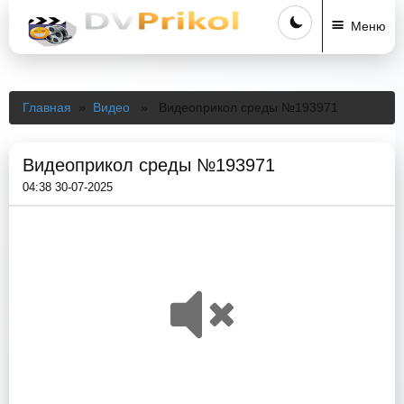
Меню
Главная
»
Видео
» Видеоприкол среды №193971
Видеоприкол среды №193971
04:38 30-07-2025