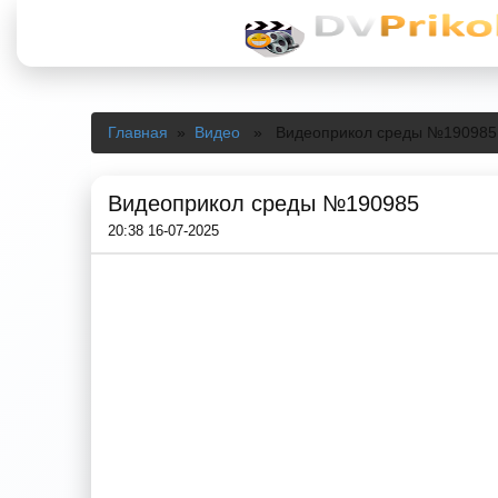
Главная
»
Видео
» Видеоприкол среды №190985
Видеоприкол среды №190985
20:38 16-07-2025