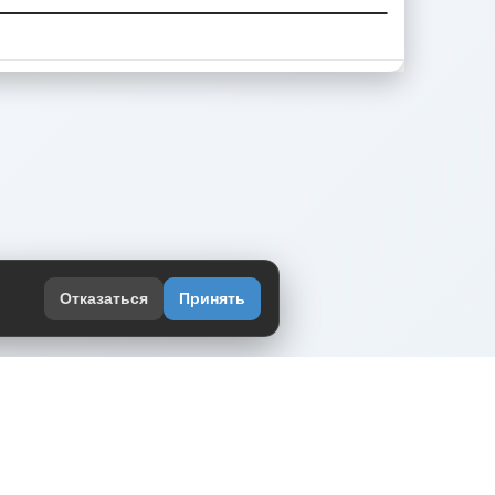
Отказаться
Принять
оекте
юмор интернета в одном месте — в
жении DVPrikol.
ь приложение
 работает на инфраструктуре Timeweb Cloud