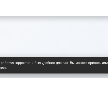
 работал корректно и был удобнее для вас. Вы можете принять или
тся.
Telegram-канал
О пр
Весь 
прило
Открыт
Проект