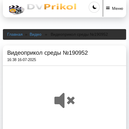
Меню
Главная
»
Видео
» Видеоприкол среды №190952
Видеоприкол среды №190952
16:38 16-07-2025