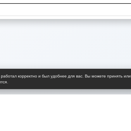
 работал корректно и был удобнее для вас. Вы можете принять или
тся.
Telegram-канал
О пр
Весь 
прило
Открыт
Проект