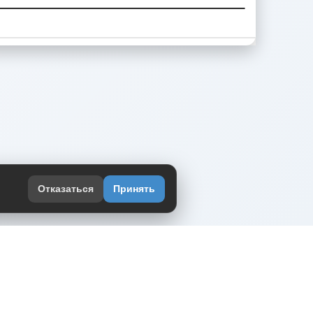
Отказаться
Принять
оекте
юмор интернета в одном месте — в
жении DVPrikol.
ь приложение
 работает на инфраструктуре Timeweb Cloud