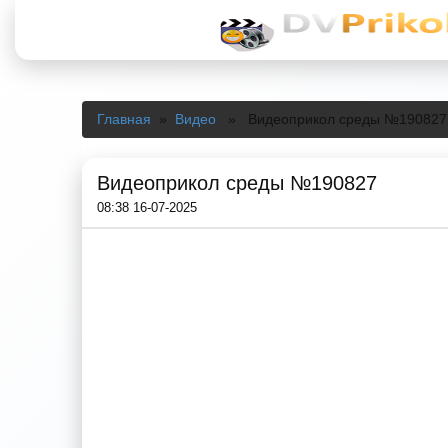
Главная
»
Видео
» Видеоприкол среды №190827
Видеоприкол среды №190827
08:38 16-07-2025