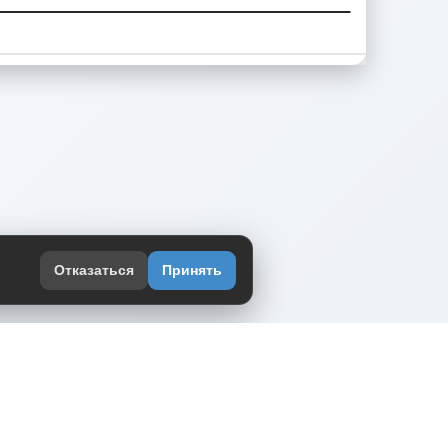
Отказаться
Принять
оекте
юмор интернета в одном месте — в
жении DVPrikol.
ь приложение
 работает на инфраструктуре Timeweb Cloud