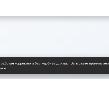
 работал корректно и был удобнее для вас. Вы можете принять или
тся.
Telegram-канал
О пр
Весь 
прило
Открыт
Проект