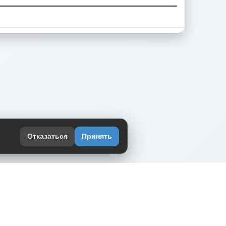
Отказаться
Принять
оекте
юмор интернета в одном месте — в
жении DVPrikol.
ь приложение
 работает на инфраструктуре Timeweb Cloud