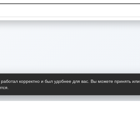
 работал корректно и был удобнее для вас. Вы можете принять или
тся.
Telegram-канал
О пр
Весь 
прило
Открыт
Проект