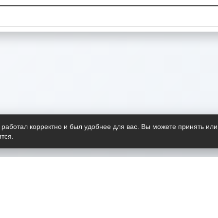
 работал корректно и был удобнее для вас. Вы можете принять или
тся.
Telegram-канал
О пр
Весь 
прило
Открыт
Проект