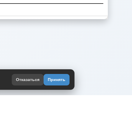
Отказаться
Принять
оекте
юмор интернета в одном месте — в
жении DVPrikol.
ь приложение
 работает на инфраструктуре Timeweb Cloud