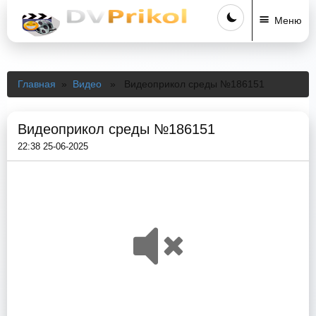
Меню
Главная
»
Видео
» Видеоприкол среды №186151
Видеоприкол среды №186151
22:38 25-06-2025