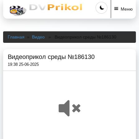
Меню
Главная
»
Видео
» Видеоприкол среды №186130
Видеоприкол среды №186130
19:38 25-06-2025