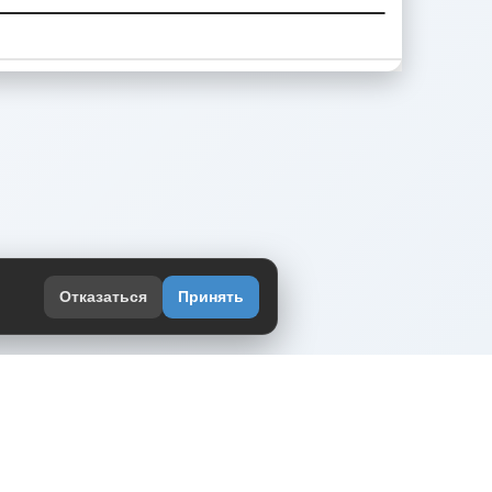
Отказаться
Принять
оекте
юмор интернета в одном месте — в
жении DVPrikol.
ь приложение
 работает на инфраструктуре Timeweb Cloud