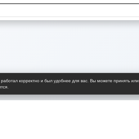
 работал корректно и был удобнее для вас. Вы можете принять или
тся.
Telegram-канал
О пр
Весь 
прило
Открыт
Проект