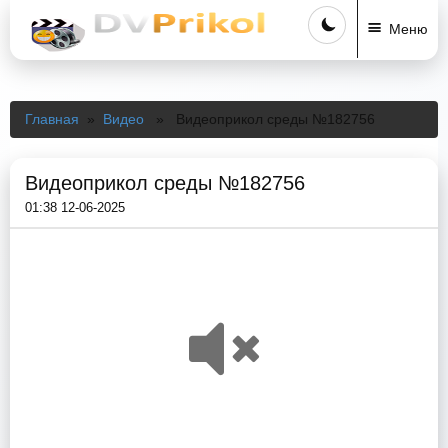
Меню
Главная
»
Видео
» Видеоприкол среды №182756
Видеоприкол среды №182756
01:38 12-06-2025