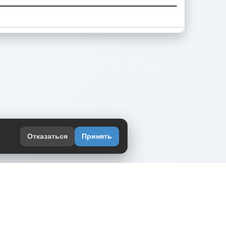
Отказаться
Принять
оекте
юмор интернета в одном месте — в
жении DVPrikol.
ь приложение
 работает на инфраструктуре Timeweb Cloud