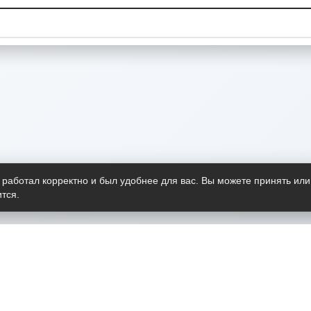
 работал корректно и был удобнее для вас. Вы можете принять или
тся.
Telegram-канал
О пр
Весь 
прило
Открыт
Проект