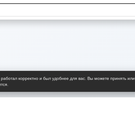
 работал корректно и был удобнее для вас. Вы можете принять или
тся.
Telegram-канал
О пр
Весь 
прило
Открыт
Проект