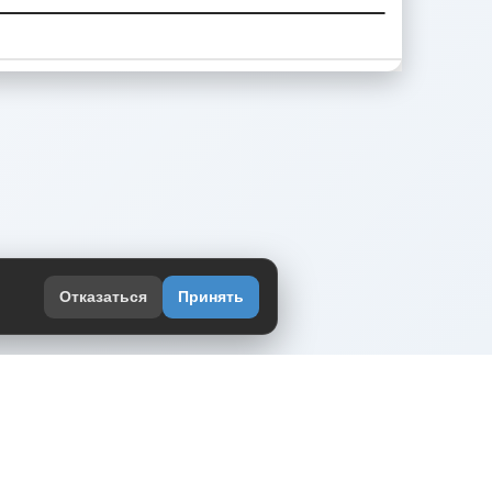
Отказаться
Принять
оекте
юмор интернета в одном месте — в
жении DVPrikol.
ь приложение
 работает на инфраструктуре Timeweb Cloud