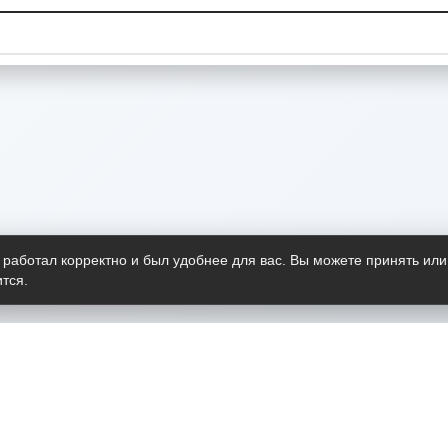
 работал корректно и был удобнее для вас. Вы можете принять или
тся.
Telegram-канал
О пр
Весь 
прило
Открыт
Проект