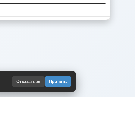
Отказаться
Принять
оекте
юмор интернета в одном месте — в
жении DVPrikol.
ь приложение
 работает на инфраструктуре Timeweb Cloud