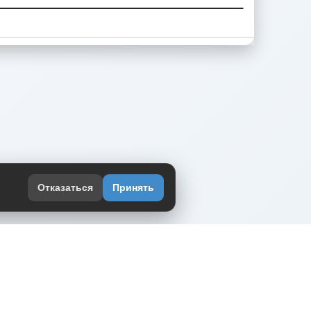
Отказаться
Принять
оекте
юмор интернета в одном месте — в
жении DVPrikol.
ь приложение
 работает на инфраструктуре Timeweb Cloud