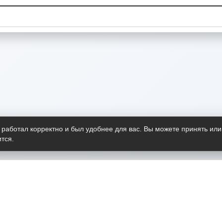
 работал корректно и был удобнее для вас. Вы можете принять или
тся.
Telegram-канал
О пр
Весь 
прило
Открыт
Проект