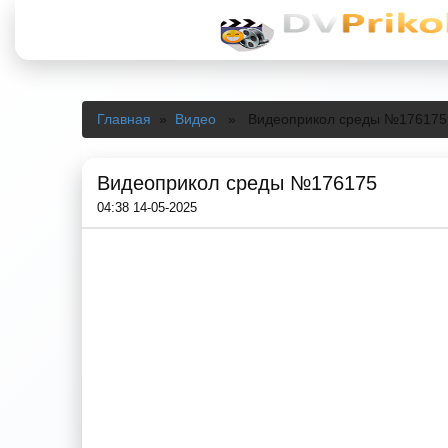
Главная
»
Видео
» Видеоприкол среды №176175
Видеоприкол среды №176175
04:38 14-05-2025