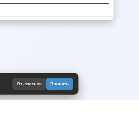
Отказаться
Принять
оекте
юмор интернета в одном месте — в
жении DVPrikol.
ь приложение
 работает на инфраструктуре Timeweb Cloud