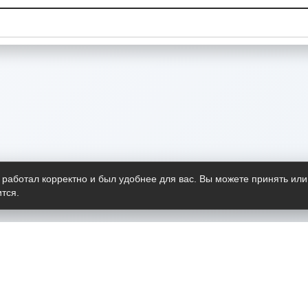
 работал корректно и был удобнее для вас. Вы можете принять или
тся.
Telegram-канал
О пр
Весь 
прило
Открыт
Проект