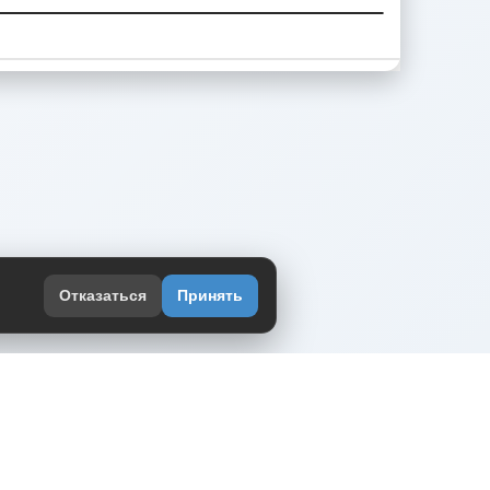
Отказаться
Принять
оекте
юмор интернета в одном месте — в
жении DVPrikol.
ь приложение
 работает на инфраструктуре Timeweb Cloud