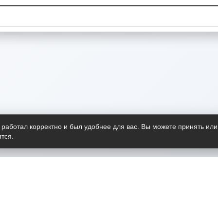
 работал корректно и был удобнее для вас. Вы можете принять или
тся.
Telegram-канал
О пр
Весь 
прило
Открыт
Проект