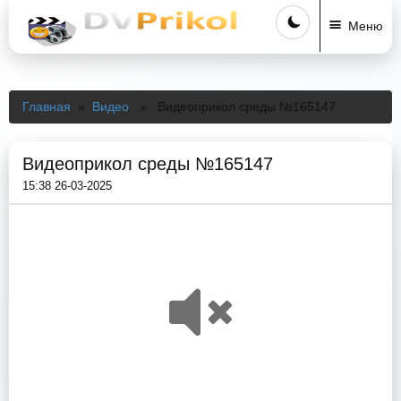
Меню
Главная
»
Видео
» Видеоприкол среды №165147
Видеоприкол среды №165147
15:38 26-03-2025