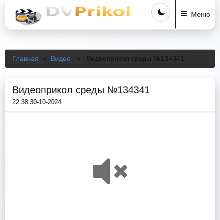
Меню
Главная
»
Видео
» Видеоприкол среды №134341
Видеоприкол среды №134341
22:38 30-10-2024