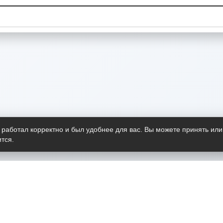
 работал корректно и был удобнее для вас. Вы можете принять или
тся.
Telegram-канал
О пр
Весь 
прило
Открыт
Проект