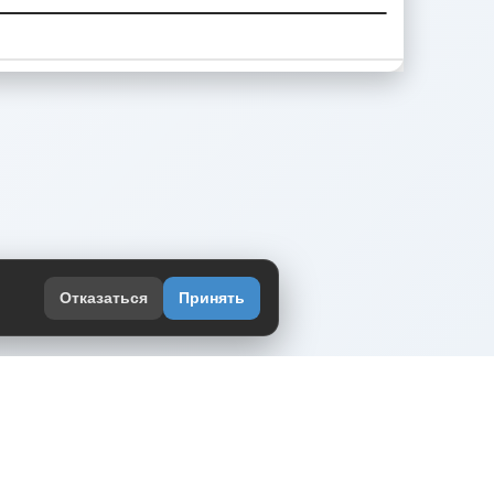
Отказаться
Принять
оекте
юмор интернета в одном месте — в
жении DVPrikol.
ь приложение
 работает на инфраструктуре Timeweb Cloud