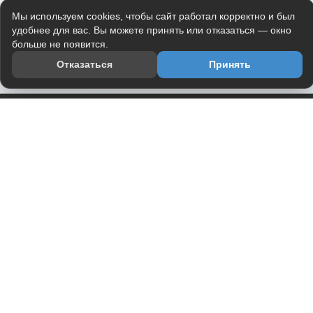
Мы используем cookies, чтобы сайт работал корректно и был
удобнее для вас. Вы можете принять или отказаться — окно
больше не появится.
Отказаться
Принять
Приложение
Telegram-канал
О проекте
Весь юмор интернета в одном месте — в приложении
DVPrikol.
Открыть приложение
Проект работает на инфраструктуре Timeweb Cloud