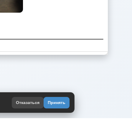
Отказаться
Принять
оекте
юмор интернета в одном месте — в