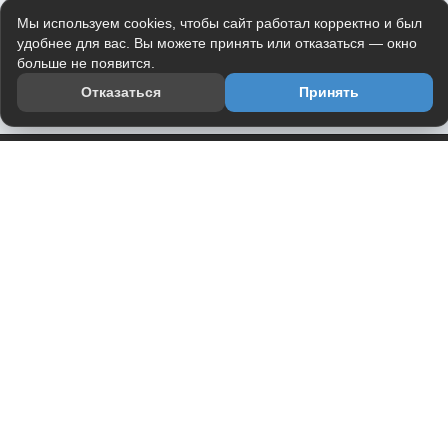
Мы используем cookies, чтобы сайт работал корректно и был
удобнее для вас. Вы можете принять или отказаться — окно
больше не появится.
Отказаться
Принять
Приложение
Telegram-канал
О проекте
Весь юмор интернета в одном месте — в приложении
DVPrikol.
Открыть приложение
Проект работает на инфраструктуре Timeweb Cloud