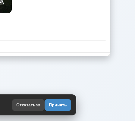
Отказаться
Принять
оекте
юмор интернета в одном месте — в