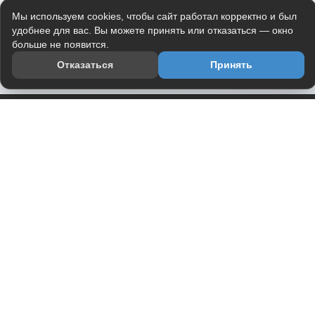
Мы используем cookies, чтобы сайт работал корректно и был
удобнее для вас. Вы можете принять или отказаться — окно
больше не появится.
Отказаться
Принять
Приложение
Telegram-канал
О проекте
Весь юмор интернета в одном месте — в приложении
DVPrikol.
Открыть приложение
Проект работает на инфраструктуре Timeweb Cloud