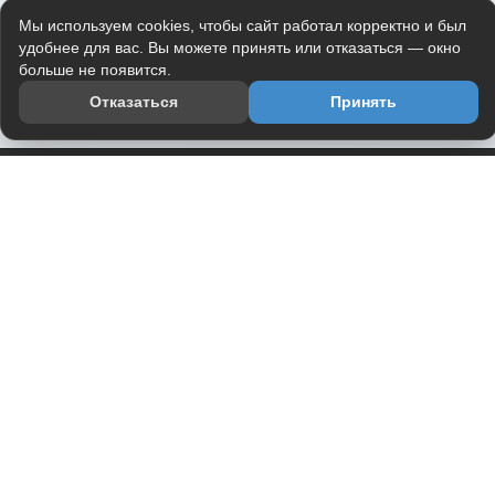
Мы используем cookies, чтобы сайт работал корректно и был
удобнее для вас. Вы можете принять или отказаться — окно
больше не появится.
Отказаться
Принять
Приложение
Telegram-канал
О проекте
Весь юмор интернета в одном месте — в приложении
DVPrikol.
Открыть приложение
Проект работает на инфраструктуре Timeweb Cloud