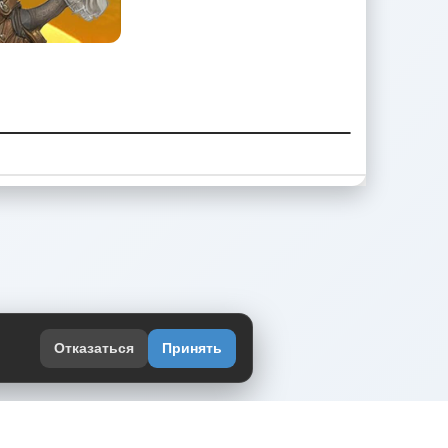
Отказаться
Принять
оекте
юмор интернета в одном месте — в