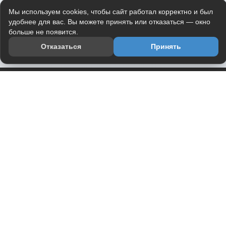
Мы используем cookies, чтобы сайт работал корректно и был
удобнее для вас. Вы можете принять или отказаться — окно
больше не появится.
Отказаться
Принять
Приложение
Telegram-канал
О проекте
Весь юмор интернета в одном месте — в приложении
DVPrikol.
Открыть приложение
Проект работает на инфраструктуре Timeweb Cloud